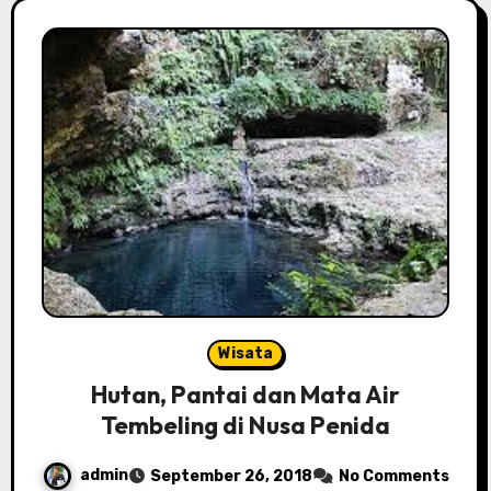
Wisata
Hutan, Pantai dan Mata Air
Tembeling di Nusa Penida
admin
September 26, 2018
No Comments