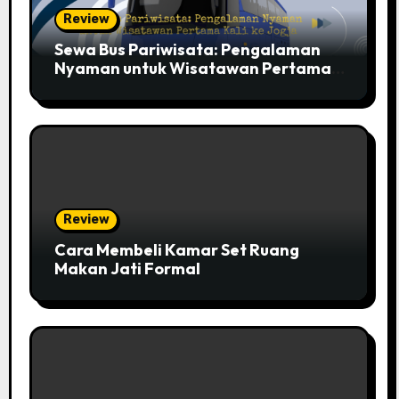
Review
Sewa Bus Pariwisata: Pengalaman
Nyaman untuk Wisatawan Pertama
Kali ke Jogja
Review
Cara Membeli Kamar Set Ruang
Makan Jati Formal