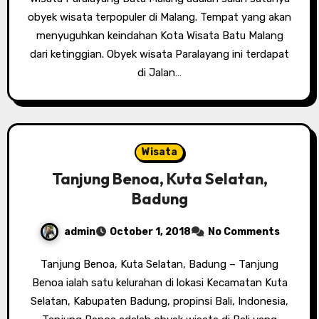
obyek wisata terpopuler di Malang. Tempat yang akan
menyuguhkan keindahan Kota Wisata Batu Malang
dari ketinggian. Obyek wisata Paralayang ini terdapat
di Jalan…
Wisata
Tanjung Benoa, Kuta Selatan,
Badung
admin
October 1, 2018
No Comments
Tanjung Benoa, Kuta Selatan, Badung – Tanjung
Benoa ialah satu kelurahan di lokasi Kecamatan Kuta
Selatan, Kabupaten Badung, propinsi Bali, Indonesia,