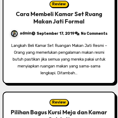
Review
Cara Membeli Kamar Set Ruang
Makan Jati Formal
admin
September 17, 2019
No Comments
Langkah Beli Kamar Set Ruangan Makan Jati Resmi –
Orang yang memerlukan pengalaman makan resmi
butuh pastikan jika semua yang mereka pakai untuk
menyiapkan ruangan makan yang sama-sama
lengkapi. Ditambah…
Review
Pilihan Bagus Kursi Meja dan Kamar