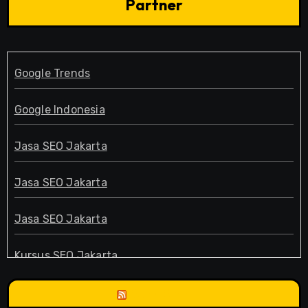
Partner
Google Trends
Google Indonesia
Jasa SEO Jakarta
Jasa SEO Jakarta
Jasa SEO Jakarta
Kursus SEO Jakarta
Ruth Blog
Pakar SEO