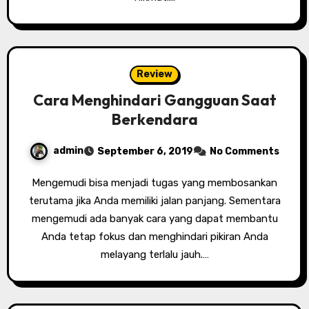
Review
Cara Menghindari Gangguan Saat
Berkendara
admin
September 6, 2019
No Comments
Mengemudi bisa menjadi tugas yang membosankan
terutama jika Anda memiliki jalan panjang. Sementara
mengemudi ada banyak cara yang dapat membantu
Anda tetap fokus dan menghindari pikiran Anda
melayang terlalu jauh.…