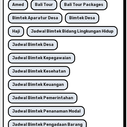
Amed
Bali Tour
Bali Tour Packages
Bimtek Aparatur Desa
Bimtek Desa
Haji
Jadwal Bimtek Bidang Lingkungan Hidup
Jadwal Bimtek Desa
Jadwal Bimtek Kepegawaian
Jadwal Bimtek Kesehatan
Jadwal Bimtek Keuangan
Jadwal Bimtek Pemerintahan
Jadwal Bimtek Penanaman Modal
Jadwal Bimtek Pengadaan Barang