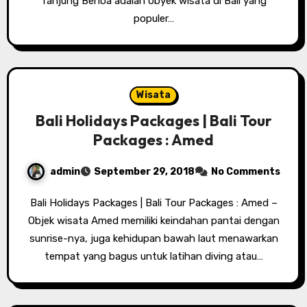
Tanjung Benoa adalah obyek wisata di Bali yang
populer…
Wisata
Bali Holidays Packages | Bali Tour
Packages : Amed
admin
September 29, 2018
No Comments
Bali Holidays Packages | Bali Tour Packages : Amed –
Objek wisata Amed memiliki keindahan pantai dengan
sunrise-nya, juga kehidupan bawah laut menawarkan
tempat yang bagus untuk latihan diving atau…