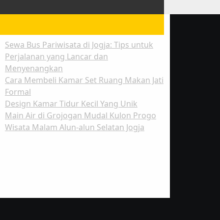
Ruth Blog
Sewa Bus Pariwisata di Jogja: Tips untuk
Perjalanan yang Lancar dan
Menyenangkan
Cara Membeli Kamar Set Ruang Makan Jati
Formal
Design Kamar Tidur Kecil Yang Unik
Main Air di Grojogan Mudal Kulon Progo
Wisata Malam Alun-alun Selatan Jogja