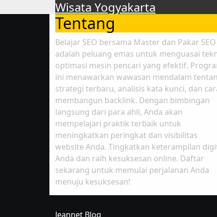
Wisata Yogyakarta
Tentang
Belajar SEO bersama Master dan Pakar SEO
adalah peluang emas untuk menguasai tekn
optimasi mesin pencari yang efektif. Progr
ini menawarkan wawasan mendalam tenta
strategi terbaru, analisis kata kunci, dan car
membangun backlink. Dengan bimbingan
langsung dari para ahli, Anda akan
mempelajari praktik terbaik untuk
meningkatkan peringkat dan visibilitas
website Anda. Tingkatkan keterampilan digi
Anda dan raih kesuksesan online. Daftar
sekarang untuk memulai perjalanan Anda
menuju kesuksesan!
Jeannet Blog