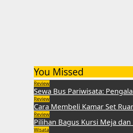
You Missed
Review
Sewa Bus Pariwisata: Pengal
Review
Cara Membeli Kamar Set Ruan
Review
Pilihan Bagus Kursi Meja dan 
Wisata