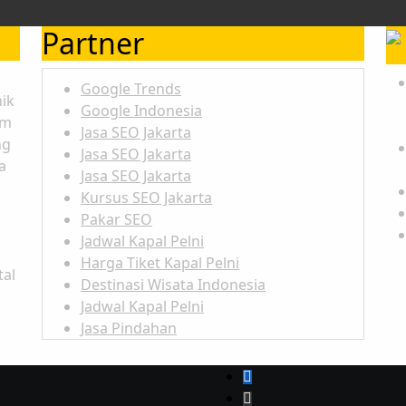
Partner
Google Trends
ik
Google Indonesia
am
Jasa SEO Jakarta
ng
Jasa SEO Jakarta
a
Jasa SEO Jakarta
Kursus SEO Jakarta
Pakar SEO
Jadwal Kapal Pelni
Harga Tiket Kapal Pelni
tal
Destinasi Wisata Indonesia
Jadwal Kapal Pelni
Jasa Pindahan
Pindah Rumah
Jasa Pindahan Rumah
Jasa Pindahan Kantor